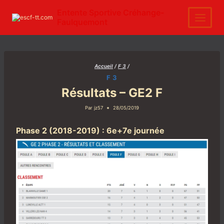
Aller
au
Entente Sportive Créhange-
contenu
Faulquemont
Accueil
/
F 3
/
F 3
Résultats – GE2 F
Par
jz57
28/05/2019
Phase 2 (2018-2019) : 6e+7e journée