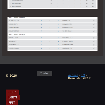
Contact
Accueil
»
F 3
»
© 2026
Résultats – GE2 F
CD57
LGETT
FFTT