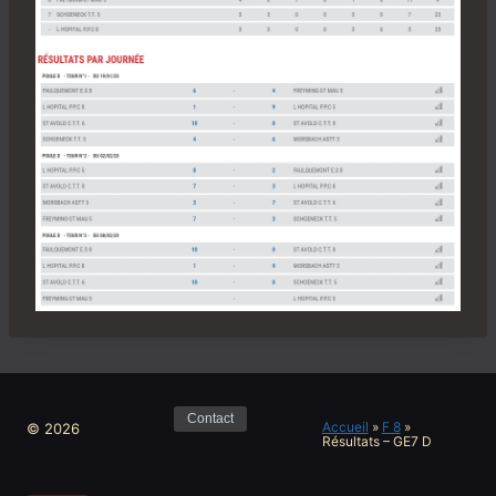
Contact
Accueil
»
F 8
»
© 2026
Résultats – GE7 D