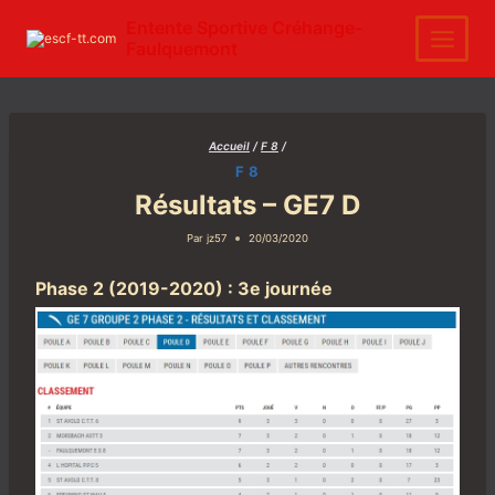
Aller
au
Entente Sportive Créhange-
contenu
Faulquemont
Accueil
/
F 8
/
F 8
Résultats – GE7 D
Par
jz57
20/03/2020
Phase 2 (2019-2020) : 3e journée