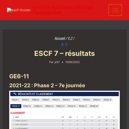
Aller
au
Entente Sportive Créhange-
contenu
Faulquemont
Accueil
/
F 7
/
F 7
ESCF 7 – résultats
Par
jz57
11/06/2022
GE6-11
2021-22 : Phase 2 – 7e journée