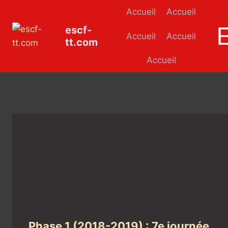
Aller
Accueil
Accueil
au
escf-
contenu
Accueil
Accueil
tt.com
Accueil
Phase 1 (2018-2019) : 7e journée