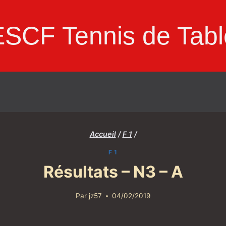
ESCF Tennis de Tabl
Accueil
/
F 1
/
F 1
Résultats – N3 – A
Par
jz57
04/02/2019