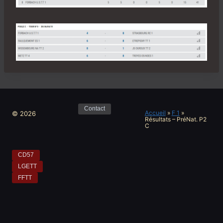
Contact
Accueil
»
F 1
»
© 2026
Résultats – PréNat. P2
C
CD57
LGETT
FFTT