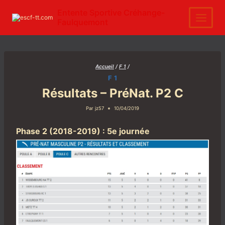
Aller
au
Entente Sportive Créhange-
contenu
Faulquemont
Accueil
/
F 1
/
F 1
Résultats – PréNat. P2 C
Par
jz57
10/04/2019
Phase 2 (2018-2019) : 5e journée