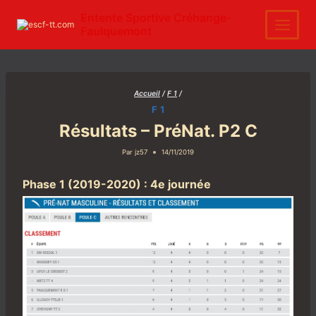
Aller
au
Entente Sportive Créhange-
contenu
Faulquemont
Accueil
/
F 1
/
F 1
Résultats – PréNat. P2 C
Par
jz57
14/11/2019
Phase 1 (2019-2020) : 4e journée