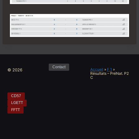
Contact
Accueil
»
F 1
»
© 2026
Résultats – PréNat. P2
C
CD57
LGETT
FFTT