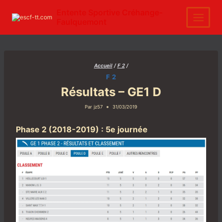
Aller
au
Entente Sportive Créhange-
contenu
Faulquemont
Accueil
/
F 2
/
F 2
Résultats – GE1 D
Par
jz57
31/03/2019
Phase 2 (2018-2019) : 5e journée