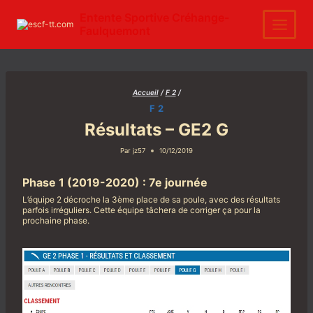
Aller
au
Entente Sportive Créhange-
contenu
Faulquemont
Accueil
/
F 2
/
F 2
Résultats – GE2 G
Par
jz57
10/12/2019
Phase 1 (2019-2020) : 7e journée
L’équipe 2 décroche la 3ème place de sa poule, avec des résultats
parfois irréguliers. Cette équipe tâchera de corriger ça pour la
prochaine phase.