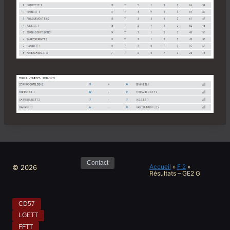
Contact
Accueil
»
F 2
»
© 2026
Résultats – GE2 G
CD57
LGETT
FFTT