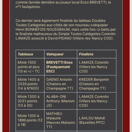
comme l’année dernière au joueur local Enzo BREVETTI, le
n°1 faulquinois.
Ce dernier sera également finaliste du tableau Doubles
Toutes Catégories aux côtés de son nouveau coéquipier
Henri BONNEFOIS NOUSSBAUM, mais cette fois-ci battu par
le finaliste malheureux du Simple Toutes Catégories Corentin
LAMAZE associé à David PISANO (Villers-les-Nancy COS).
Tableaux
Vainqueur
Finaliste
Mixte 1500
BREVETTI Enzo
LAMAZE Corentin
points et plus
(Faulquemont
(Villers les Nancy
(15 et +) – TC
ESC)
COS)
Mixte 1400 à
GAENG Antonin
KREDER Benjamin
2339 points
(Chalons en
(Chalons en
(14 à N°400)
Champagne TT)
Champagne TT)
Mixte 1300 à
ALABA-ONI
LAMAZE Corentin
2031 points
Anthony (Manom
(Villers les Nancy
(13 à 20)
JS)
COS)
MATHIEU
Mixte 1200 à
Malaurie
LAHLOU Mehdi
1899 points (12
(Neuves Maisons
(Bazeilles PPC)
à 18)
TT)