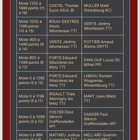
Mixte 1100 à
CASTEL Thomas
MULLER Maël
1699 points (11
(Lyon ASUL 8)
(Strasbourg RC)
à 16)
Mixte 1000 à
ROUH-DESTRES
VERITE Jérémy
1599 points
Alexis
(Montesson TT)
(10 à 15)
(Montesson TT)
Mixte 900 à
VERITE Jérémy
POTTIER Arnaud
1499 points (9
(Montesson TT)
(Reims ORTT)
à 14)
Mixte 800 à
PORTE Edouard
DANLOUP Lucas (St
1399 points (8
(Maizières les
Mihiel PP)
à 13)
Metz TT)
PORTE Edouard
LEBEAU Romain
Mixte 0 à 1299
(Maizières les
(Haguenau
points (5 à 12)
Metz TT)
Wissembourg TT)
RIGAULT Théo
Mixte 0 à 1199
MARY Jules (Metz
(Montigny les
points (5 à 11)
TT)
Metz TT)
FOSTER Elliot
SANDER Paul
Mixte 0 à 1099
(Illkirch
(Illkirch
points (5 à 10)
Graffenstaden
Graffenstaden AP)
AP)
Mixte 0 à 999
MATHIEU Joshua
MELLARD Quentin
points (5 à 9)
(Longlaville TT)
(L’Hôpital PPC)