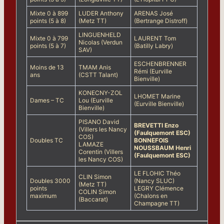
Mixte 0 à 899
LUDER Anthony
ARENAS José
points (5 à 8)
(Metz TT)
(Bertrange Distroff)
LINGUENHELD
Mixte 0 à 799
LAURENT Tom
Nicolas (Verdun
points (5 à 7)
(Batilly Labry)
SAV)
ESCHENBRENNER
Moins de 13
TMAM Anis
Rémi (Eurville
ans
(CSTT Talant)
Bienville)
KONECNY-ZOL
LHOMET Marine
Dames – TC
Lou (Eurville
(Eurville Bienville)
Bienville)
PISANO David
BREVETTI Enzo
(Villers les Nancy
(Faulquemont ESC)
COS)
Doubles TC
BONNEFOIS
LAMAZE
NOUSSBAUM Henri
Corentin (Villers
(Faulquemont ESC)
les Nancy COS)
LE FLOHIC Théo
CLIN Simon
Doubles 3000
(Nancy SLUC)
(Metz TT)
points
LEGRY Clémence
COLIN Simon
maximum
(Chalons en
(Baccarat)
Champagne TT)