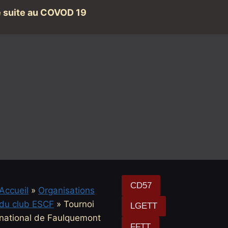
é suite au COVOD 19
CD57
Accueil
»
Organisations
du club ESCF
»
Tournoi
LGETT
national de Faulquemont
FFTT