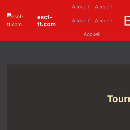
Aller
Accueil
Accueil
au
escf-
contenu
Accueil
Accueil
tt.com
Accueil
Tour