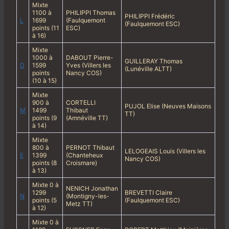
Mixte
1100 à
PHILIPPI Thomas
PHILIPPI Frédéric
L
1699
(Faulquemont
(Faulquemont ESC)
points (11
ESC)
à 16)
Mixte
1000 à
DABOUT Pierre-
GUILLERAY Thomas
D
1599
Yves (Villers les
(Lunéville ALTT)
points
Nancy COS)
(10 à 15)
Mixte
900 à
CORTELLI
PUJOL Elise (Neuves Maisons
M
1499
Thibaut
TT)
points (9
(Amnéville TT)
à 14)
Mixte
800 à
PERNOT Thibaut
LELOGEAIS Louis (Villers les
E
1399
(Chanteheux
Nancy COS)
points (8
Croismare)
à 13)
Mixte 0 à
NENICH Jonathan
1299
BREVETTI Claire
N
(Montigny-les-
points (5
(Faulquemont ESC)
Metz TT)
à 12)
Mixte 0 à