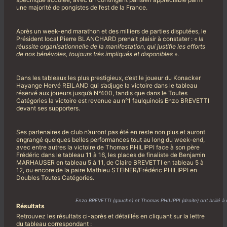
une majorité de pongistes de l’est de la France.
Après un week-end marathon et des milliers de parties disputées, le
Président local Pierre BLANCHARD prenait plaisir à constater : «
la
réussite organisationnelle de la manifestation, qui justifie les efforts
de nos bénévoles, toujours très impliqués et disponibles
».
Dans les tableaux les plus prestigieux, c’est le joueur du Konacker
Hayange Hervé REILAND qui s’adjuge la victoire dans le tableau
réservé aux joueurs jusqu’à N°400, tandis que dans le Toutes
Catégories la victoire est revenue au n°1 faulquinois Enzo BREVETTI
devant ses supporters.
Ses partenaires de club n’auront pas été en reste non plus et auront
engrangé quelques belles performances tout au long du week-end,
avec entre autres la victoire de Thomas PHILIPPI face à son père
Frédéric dans le tableau 11 à 16, les places de finaliste de Benjamin
MARHAUSER en tableau 5 à 11, de Claire BREVETTI en tableau 5 à
12, ou encore de la paire Mathieu STEINER/Frédéric PHILIPPI en
Doubles Toutes Catégories.
Enzo BREVETTI (gauche) et Thomas PHILIPPI (droite) ont brillé à 
Résultats
Retrouvez les résultats ci-après et détaillés en cliquant sur la lettre
du tableau correspondant :