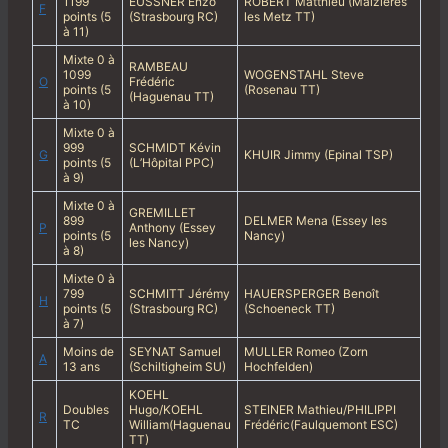
1199
EUSSNER Enzo
ROBERT Matthieu (Maizières
F
points (5
(Strasbourg RC)
les Metz TT)
à 11)
Mixte 0 à
RAMBEAU
1099
WOGENSTAHL Steve
O
Frédéric
points (5
(Rosenau TT)
(Haguenau TT)
à 10)
Mixte 0 à
999
SCHMIDT Kévin
G
KHUIR Jimmy (Epinal TSP)
points (5
(L’Hôpital PPC)
à 9)
Mixte 0 à
GREMILLET
899
DELMER Mena (Essey les
P
Anthony (Essey
points (5
Nancy)
les Nancy)
à 8)
Mixte 0 à
799
SCHMITT Jérémy
HAUERSPERGER Benoît
H
points (5
(Strasbourg RC)
(Schoeneck TT)
à 7)
Moins de
SEYNAT Samuel
MULLER Romeo (Zorn
A
13 ans
(Schiltigheim SU)
Hochfelden)
KOEHL
Doubles
Hugo/KOEHL
STEINER Mathieu/PHILIPPI
R
TC
William(Haguenau
Frédéric(Faulquemont ESC)
TT)