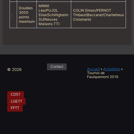
MINNI
Doubles
Léa/PUJOL
COLIN Simon/PERNOT
3000
I
Elise(Schiltigheim
Thibaut(Baccarat/Chanteheux
points
SU/Neuves
Croismare)
maximum
Maisons TT)
Contact
Accueil
»
Actualités
»
© 2026
Tournoi de
Faulquemont 2019
CD57
LGETT
FFTT