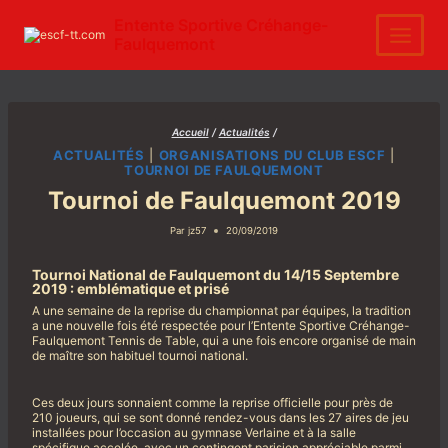
Aller
au
Entente Sportive Créhange-
contenu
Faulquemont
Accueil
/
Actualités
/
ACTUALITÉS
|
ORGANISATIONS DU CLUB ESCF
|
TOURNOI DE FAULQUEMONT
Tournoi de Faulquemont 2019
Par
jz57
20/09/2019
Tournoi National de Faulquemont du 14/15 Septembre
2019 : emblématique et prisé
A une semaine de la reprise du championnat par équipes, la tradition
a une nouvelle fois été respectée pour l’Entente Sportive Créhange-
Faulquemont Tennis de Table, qui a une fois encore organisé de main
de maître son habituel tournoi national.
Ces deux jours sonnaient comme la reprise officielle pour près de
210 joueurs, qui se sont donné rendez-vous dans les 27 aires de jeu
installées pour l’occasion au gymnase Verlaine et à la salle
spécifique accolée, avec un contingent parisien appréciable parmi