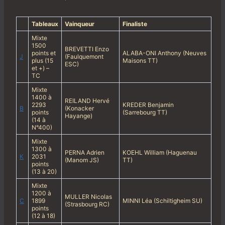
Tableaux
Vainqueur
Finaliste
Mixte
1500
BREVETTI Enzo
points et
ALABA-ONI Anthony (Neuves
J
(Faulquemont
plus (15
Maisons TT)
ESC)
et +) –
TC
Mixte
1400 à
REILAND Hervé
2293
KREDER Benjamin
B
(Konacker
points
(Sarrebourg TT)
Hayange)
(14 à
N°400)
Mixte
1300 à
PERNA Adrien
KOEHL William (Haguenau
K
2031
(Manom JS)
TT)
points
(13 à 20)
Mixte
1200 à
MULLER Nicolas
C
1899
MINNI Léa (Schiltigheim SU)
(Strasbourg RC)
points
(12 à 18)