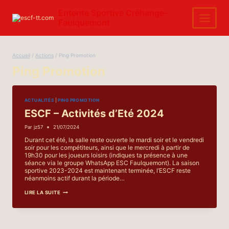
Aller
au
Entente Sportive Créhange-
contenu
Faulquemont
Accueil
/
Actions
/
Ping Promotion
Ping Promotion
ACTUALITÉS
|
PING PROMOTION
ESCF – Activités d’Eté 2024
Par
jz57
21/07/2024
Durant cet été, la salle reste ouverte le mardi soir et le vendredi
soir pour les compétiteurs, ainsi que le mercredi à partir de
19h30 pour les joueurs loisirs (indiques ta présence à une
séance via le groupe WhatsApp ESC Faulquemont). La saison
sportive 2023-2024 est maintenant terminée, l’ESCF reste
néanmoins actif durant la période…
ESCF
LIRE LA SUITE
–
ACTIVITÉS
D’ETÉ
2024