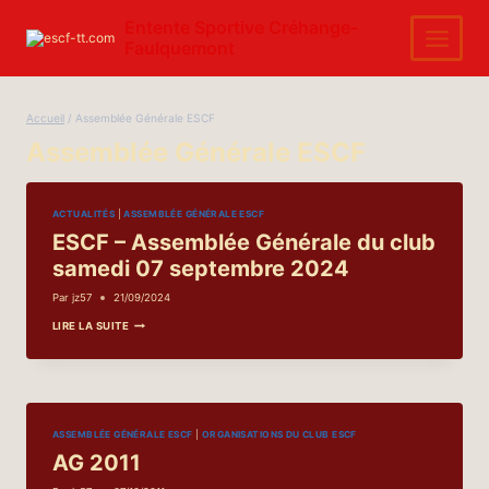
Aller
au
Entente Sportive Créhange-
contenu
Faulquemont
Accueil
/
Assemblée Générale ESCF
Assemblée Générale ESCF
ACTUALITÉS
|
ASSEMBLÉE GÉNÉRALE ESCF
ESCF – Assemblée Générale du club
samedi 07 septembre 2024
Par
jz57
21/09/2024
ESCF
LIRE LA SUITE
–
ASSEMBLÉE
GÉNÉRALE
DU
CLUB
SAMEDI
07
SEPTEMBRE
2024
ASSEMBLÉE GÉNÉRALE ESCF
|
ORGANISATIONS DU CLUB ESCF
AG 2011