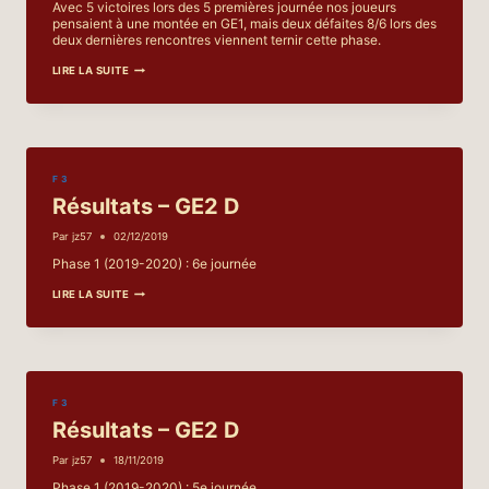
Avec 5 victoires lors des 5 premières journée nos joueurs
pensaient à une montée en GE1, mais deux défaites 8/6 lors des
deux dernières rencontres viennent ternir cette phase.
RÉSULTATS
LIRE LA SUITE
–
GE2
D
F 3
Résultats – GE2 D
Par
jz57
02/12/2019
Phase 1 (2019-2020) : 6e journée
RÉSULTATS
LIRE LA SUITE
–
GE2
D
F 3
Résultats – GE2 D
Par
jz57
18/11/2019
Phase 1 (2019-2020) : 5e journée