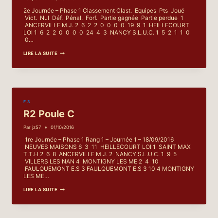
2e Journée – Phase 1 Classement Clast. Equipes Pts Joué
Vict. Nul Déf. Pénal. Forf. Partie gagnée Partie perdue 1
ANCERVILLE M.J. 2 6 2 2 0 0 0 0 19 9 1 HEILLECOURT
LOI 1 6 2 2 0 0 0 0 24 4 3 NANCY S.L.U.C. 1 5 2 1 1 0
0…
R2
LIRE LA SUITE
–
POULE
C
F 3
R2 Poule C
Par
jz57
01/10/2016
1re Journée – Phase 1 Rang 1 – Journée 1 – 18/09/2016
NEUVES MAISONS 6 3 11 HEILLECOURT LOI 1 SAINT MAX
T.T.H 2 6 8 ANCERVILLE M.J. 2 NANCY S.L.U.C. 1 9 5
VILLERS LES NAN 4 MONTIGNY LES ME 2 4 10
FAULQUEMONT E.S 3 FAULQUEMONT E.S 3 10 4 MONTIGNY
LES ME…
R2
LIRE LA SUITE
POULE
C