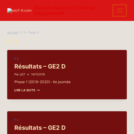
Aller
au
Entente Sportive Créhange-
contenu
Faulquemont
Accueil
/
F 3
- Page 4
F 3
F 3
Résultats – GE2 D
Par
jz57
14/11/2019
Phase 1 (2019-2020) : 4e journée
RÉSULTATS
LIRE LA SUITE
–
GE2
D
F 3
Résultats – GE2 D