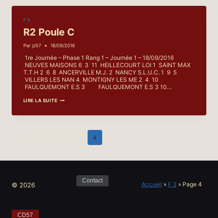
F 3
R2 Poule C
Par
jz57
18/09/2016
1re Journée – Phase 1 Rang 1 – Journée 1 – 18/09/2016
NEUVES MAISONS 6 3 11 HEILLECOURT LOI 1 SAINT MAX
T.T.H 2 6 8 ANCERVILLE M.J. 2 NANCY S.L.U.C. 1 9 5
VILLERS LES NAN 4 MONTIGNY LES ME 2 4 10
FAULQUEMONT E.S 3 FAULQUEMONT E.S 3 10…
R2
LIRE LA SUITE
POULE
C
Navigation
Page
1
2
3
4
de
précédente
page
Contact
Accueil
»
F 3
»
Page 4
© 2026
CD57