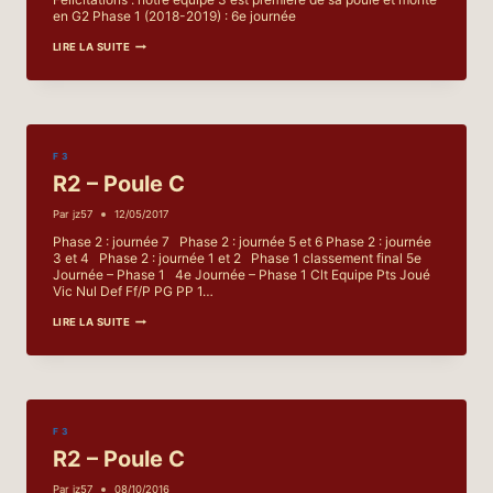
en G2 Phase 1 (2018-2019) : 6e journée
RÉSULTATS
LIRE LA SUITE
–
GE2
F
F 3
R2 – Poule C
Par
jz57
12/05/2017
Phase 2 : journée 7 Phase 2 : journée 5 et 6 Phase 2 : journée
3 et 4 Phase 2 : journée 1 et 2 Phase 1 classement final 5e
Journée – Phase 1 4e Journée – Phase 1 Clt Equipe Pts Joué
Vic Nul Def Ff/P PG PP 1…
R2
LIRE LA SUITE
–
POULE
C
F 3
R2 – Poule C
Par
jz57
08/10/2016