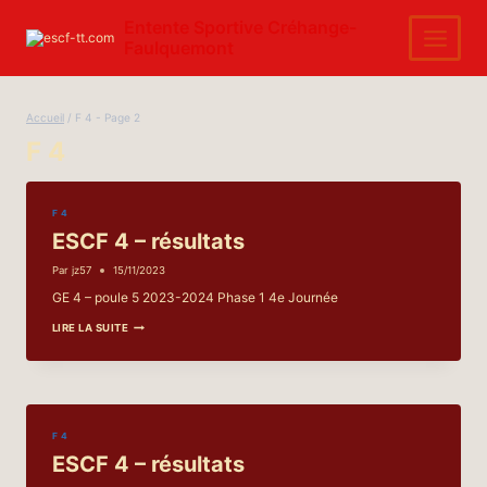
Aller
au
Entente Sportive Créhange-
contenu
Faulquemont
Accueil
/
F 4
- Page 2
F 4
F 4
ESCF 4 – résultats
Par
jz57
15/11/2023
GE 4 – poule 5 2023-2024 Phase 1 4e Journée
ESCF
LIRE LA SUITE
4
–
RÉSULTATS
F 4
ESCF 4 – résultats