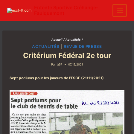
Aller
au
Entente Sportive Créhange-
contenu
Faulquemont
Accueil
/
Actualités
/
ACTUALITÉS
|
REVUE DE PRESSE
Critérium Fédéral 2e tour
Par
jz57
07/12/2021
Sept podiums pour les joueurs de l’ESCF (21/11/2021)