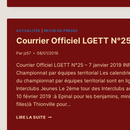
TABLE
:
DEUX
NOUVELLES
SECTIONS
ACTUALITÉS
|
REVUE DE PRESSE
À
DÉCOUVRIR
Courrier Officiel LGETT N°2
Par
jz57
08/01/2019
Courrier Officiel LGETT N°25 – 7 janvier 2019 
Championnat par équipes territorial Les calendr
du championnat par équipes territorial sont en li
Interclubs Jeunes Le 2ème tour des Interclubs a
10 février 2019 :à Epinal pour les benjamins, mi
filles)à Thionville pour…
COURRIER
LIRE LA SUITE
OFFICIEL
LGETT