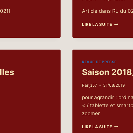
2021)
Article dans RL du 0
JEUX
LIRE LA SUITE
OLYMPIQ
À
TOKYO
REVUE DE PRESSE
lles
Saison 2018/
Par
jz57
31/08/2019
pour agrandir : ordinat
< / tablette et smartp
zoomer
SAISON
LIRE LA SUITE
2018/19