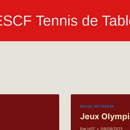
ESCF Tennis de Tabl
REVUE DE PRESSE
Jeux Olympi
Par
jz57
09/08/2021