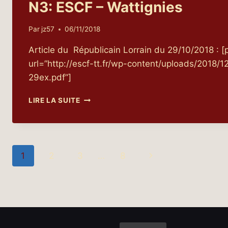
N3: ESCF – Wattignies
Par
jz57
06/11/2018
Article du Républicain Lorrain du 29/10/2018 :
url=”http://escf-tt.fr/wp-content/uploads/2018
29ex.pdf”]
N3:
LIRE LA SUITE
ESCF
–
WATTIGNIES
Navigation
Page
1
2
3
…
8
de
suivante
page