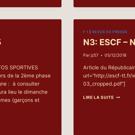
–
ARTICLE
RL
F 1
|
REVUE DE PRESSE
5
N3: ESCF – 
Par
jz57
05/12/2018
INFOS SPORTIVES
Article du Républica
iers de la 2ème phase
url=”http://escf-tt.
gne : à consulter
03_cropped.pdf”]
ura lieu le dimanche
N3:
LIRE LA SUITE
nimes (garçons et
ESCF
–
NEUVES
MAISONS