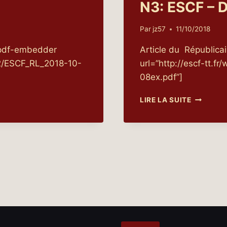
N3: ESCF – D
Par
jz57
11/10/2018
 [pdf-embedder
Article du Républica
/12/ESCF_RL_2018-10-
url=”http://escf-tt.
08ex.pdf”]
N3:
LIRE LA SUITE
ESCF
–
DRAVEIL