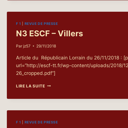
N°25
F 1
|
REVUE DE PRESSE
N3 ESCF – Villers
Par
jz57
29/11/2018
Article du Républicain Lorrain du 26/11/2018 :
url=”http://escf-tt.fr/wp-content/uploads/2018/
26_cropped.pdf”]
N3
LIRE LA SUITE
ESCF
–
VILLERS
F 1
|
REVUE DE PRESSE