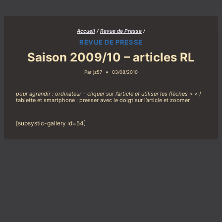
Aller
au
contenu
Accueil
/
Revue de Presse
/
REVUE DE PRESSE
Saison 2009/10 – articles RL
Par
jz57
03/08/2010
pour agrandir : ordinateur – cliquer sur l’article et utiliser les flèches > <
/
tablette et smartphone : presser avec le doigt sur l’article et zoomer
[supsystic-gallery id=54]