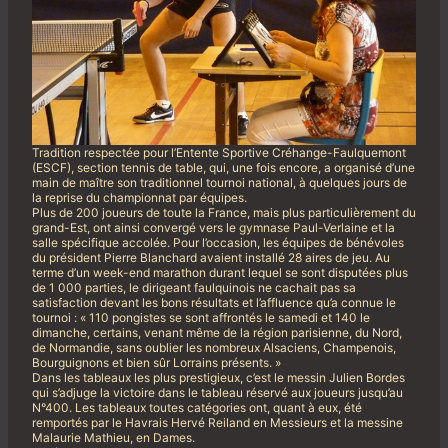
Tradition respectée pour l’Entente Sportive Créhange-Faulquemont
(ESCF), section tennis de table, qui, une fois encore, a organisé d’une
main de maître son traditionnel tournoi national, à quelques jours de
la reprise du championnat par équipes.
Plus de 200 joueurs de toute la France, mais plus particulièrement du
grand-Est, ont ainsi convergé vers le gymnase Paul-Verlaine et la
salle spécifique accolée. Pour l’occasion, les équipes de bénévoles
du président Pierre Blanchard avaient installé 28 aires de jeu. Au
terme d’un week-end marathon durant lequel se sont disputées plus
de 1 000 parties, le dirigeant faulquinois ne cachait pas sa
satisfaction devant les bons résultats et l’affluence qu’a connue le
tournoi : « 110 pongistes se sont affrontés le samedi et 140 le
dimanche, certains, venant même de la région parisienne, du Nord,
de Normandie, sans oublier les nombreux Alsaciens, Champenois,
Bourguignons et bien sûr Lorrains présents. »
Dans les tableaux les plus prestigieux, c’est le messin Julien Bordes
qui s’adjuge la victoire dans le tableau réservé aux joueurs jusqu’au
N°400. Les tableaux toutes catégories ont, quant à eux, été
remportés par le Havrais Hervé Reiland en Messieurs et la messine
Malaurie Mathieu, en Dames.