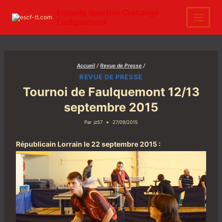
Aller
au
Entente Sportive Créhange-
contenu
Faulquemont
Accueil
/
Revue de Presse
/
REVUE DE PRESSE
Tournoi de Faulquemont 12/13
septembre 2015
Par
jz57
27/09/2015
Républicain Lorrain le 22 septembre 2015 :