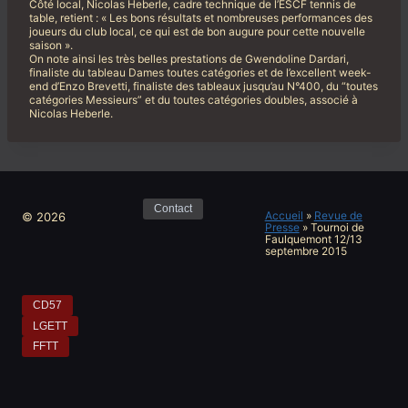
Côté local, Nicolas Heberle, cadre technique de l’ESCF tennis de
table, retient : « Les bons résultats et nombreuses performances des
joueurs du club local, ce qui est de bon augure pour cette nouvelle
saison ».
On note ainsi les très belles prestations de Gwendoline Dardari,
finaliste du tableau Dames toutes catégories et de l’excellent week-
end d’Enzo Brevetti, finaliste des tableaux jusqu’au N°400, du “toutes
catégories Messieurs” et du toutes catégories doubles, associé à
Nicolas Heberle.
Contact
Accueil
»
Revue de
© 2026
Presse
»
Tournoi de
Faulquemont 12/13
septembre 2015
CD57
LGETT
FFTT