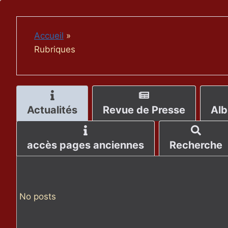
Aller
au
contenu
Accueil
»
Rubriques
Actualités
Revue de Presse
Alb
accès pages anciennes
Recherche
No posts