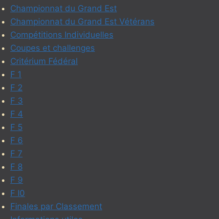
Championnat du Grand Est
Championnat du Grand Est Vétérans
Compétitions Individuelles
Coupes et challenges
Critérium Fédéral
F 1
F 2
F 3
F 4
F 5
F 6
F 7
F 8
F 9
F I0
Finales par Classement